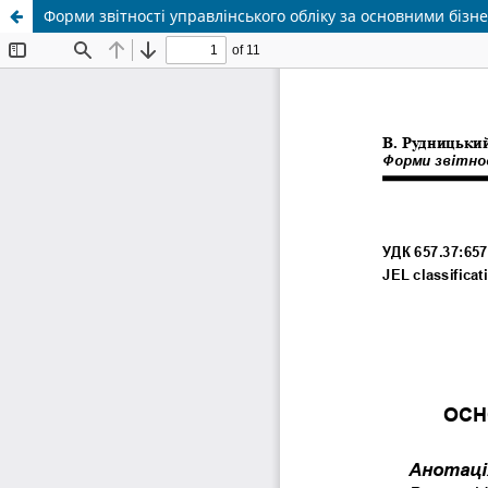
Форми звітності управлінського обліку за основними бізн