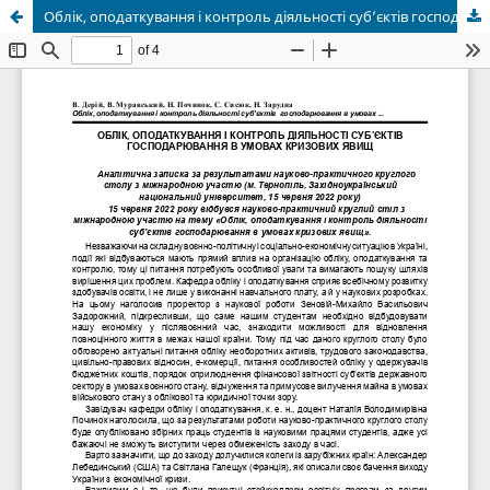
Облік, оподаткування і контроль діяльності суб’єктів господарювання в умовах кризових явищ