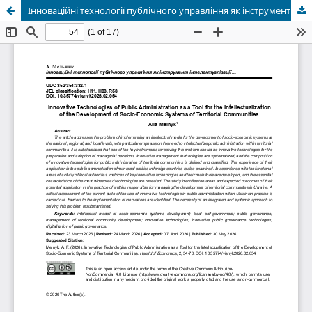
Інноваційні технології публічного управління як інструмент інтелектуалізації розвитку соціально-економічних систем територіальних громад