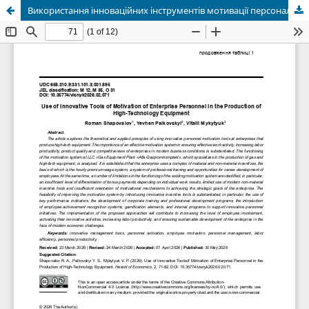
Використання інноваційних інструментів мотивації персоналу підприємства у виробництві високотехнологічного обладнання