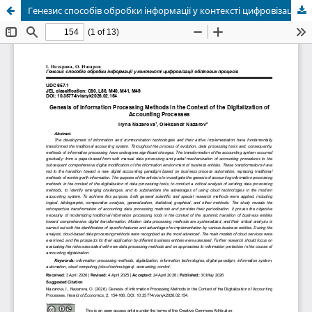
Генезис способів обробки інформації у контексті цифровізації облікових процесів