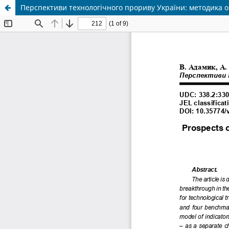
Перспективи технологічного прориву України: методика 