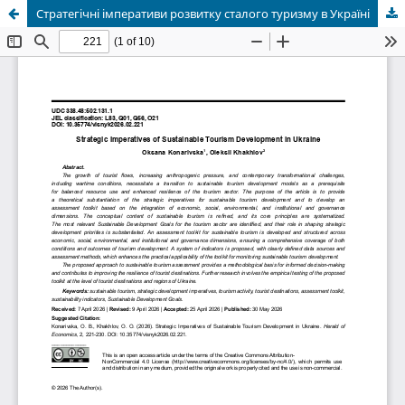
Стратегічні імперативи розвитку сталого туризму в Україні