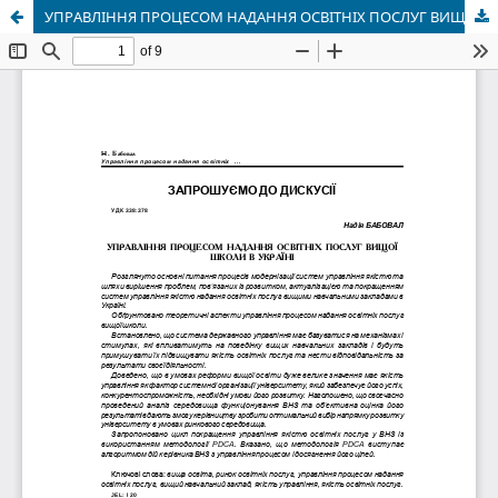
УПРАВЛІННЯ ПРОЦЕСОМ НАДАННЯ ОСВІТНІХ ПОСЛУГ ВИЩОЇ ШКОЛИ В УКРАЇНІ