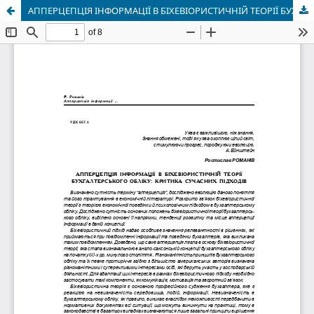
АППЕРЦЕПЦІЯ ІНФОРМАЦІЇ В БІХЕВІОРИСТИЧНІЙ ТЕОРІЇ БУХГАЛТЕРСЬКОГО ОБЛІКУ: КРИТИКА СУЧАСНИХ ПІДХОДІВ