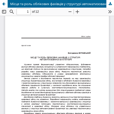
Місце та роль облікових фахівців у структурі автоматизованої бухгалтерії