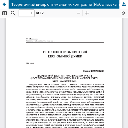
Теоретичний вимір оптимальних контрактів (Нобелівська премія з економіки 2016 р. – Олівер Харт і Бенгт Хольмстрем)