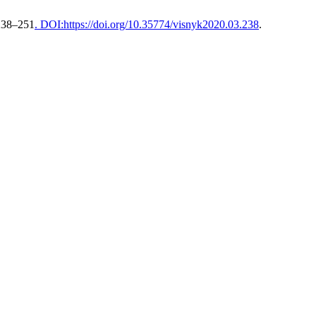
 238–251
. DOI:https://doi.org/10.35774/visnyk2020.03.238
.