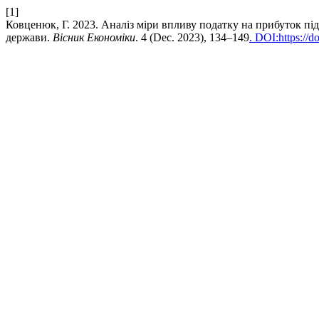
[1]
Ковценюк, Г. 2023. Аналіз міри впливу податку на прибуток п
держави.
Вісник Економіки
. 4 (Dec. 2023), 134–149
. DOI:https://d