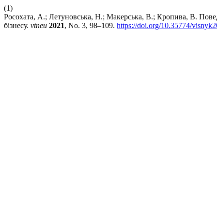
(1)
Росохата, А.; Летуновська, Н.; Макерська, В.; Кропива, В. По
бізнесу.
vtneu
2021
, No. 3, 98–109.
https://doi.org/10.35774/visnyk