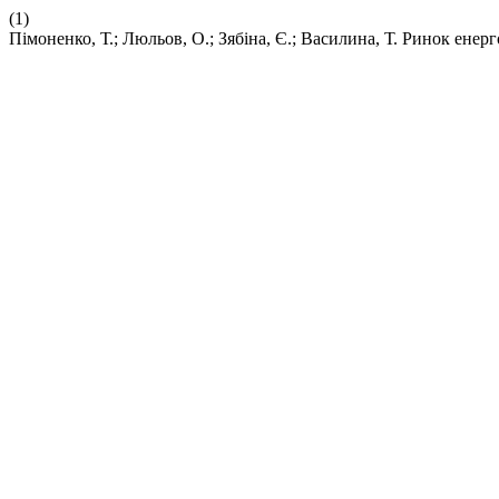
(1)
Пімоненко, Т.; Люльов, О.; Зябіна, Є.; Василина, Т. Ринок ене