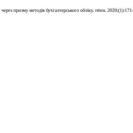
 через призму методів бухгалтерського обліку.
vtneu
. 2020;(1):171