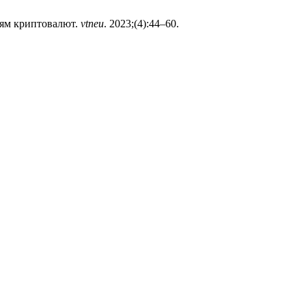
ням криптовалют.
vtneu
. 2023;(4):44–60.