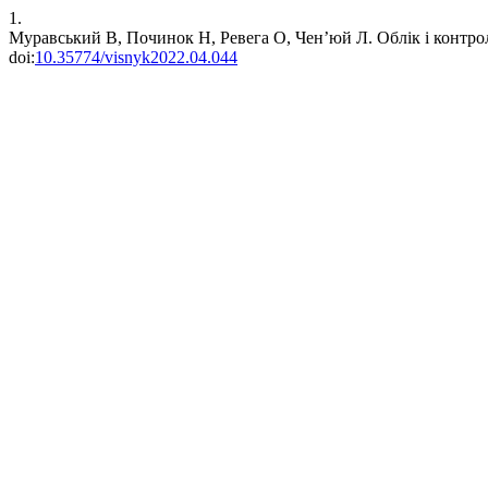
1.
Муравський В, Починок Н, Ревега О, Чен’юй Л. Облік і контр
doi:
10.35774/visnyk2022.04.044