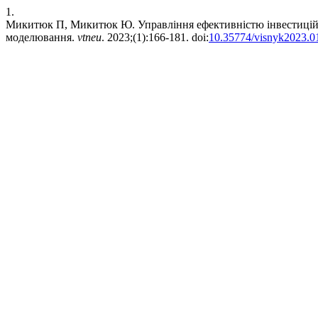
1.
Микитюк П, Микитюк Ю. Управління ефективністю інвестиційн
моделювання.
vtneu
. 2023;(1):166-181. doi:
10.35774/visnyk2023.0