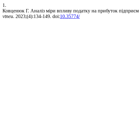
1.
Ковценюк Г. Аналіз міри впливу податку на прибуток підприєм
vtneu
. 2023;(4):134-149. doi:
10.35774/