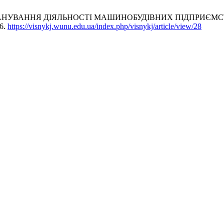
О ПЛАНУВАННЯ ДІЯЛЬНОСТІ МАШИНОБУДІВНИХ ПІДПРИЄМ
26.
https://visnykj.wunu.edu.ua/index.php/visnykj/article/view/28