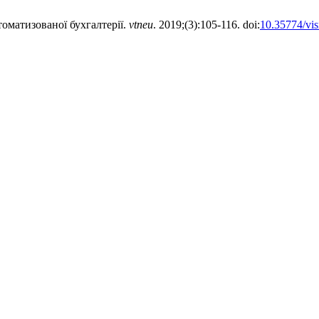
томатизованої бухгалтерії.
vtneu
. 2019;(3):105-116. doi:
10.35774/vi