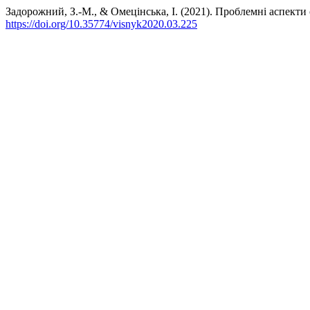
Задорожний, З.-М., & Омецінська, І. (2021). Проблемні аспекти 
https://doi.org/10.35774/visnyk2020.03.225