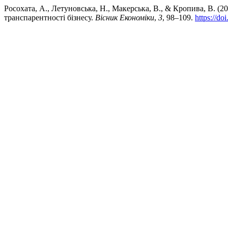
Росохата, А., Летуновська, Н., Макерська, В., & Кропива, В. 
транспарентності бізнесу.
Вісник Економіки
,
3
, 98–109.
https://d