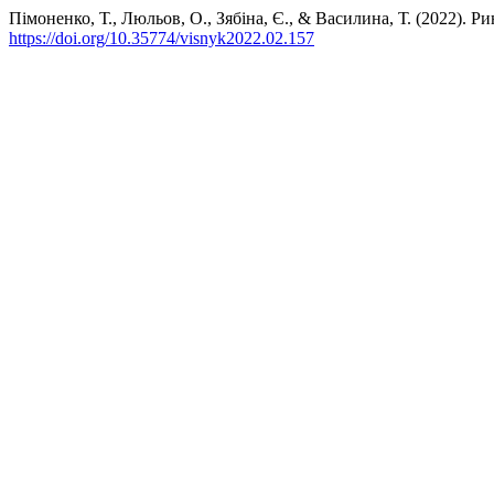
Пімоненко, Т., Люльов, О., Зябіна, Є., & Василина, Т. (2022). 
https://doi.org/10.35774/visnyk2022.02.157