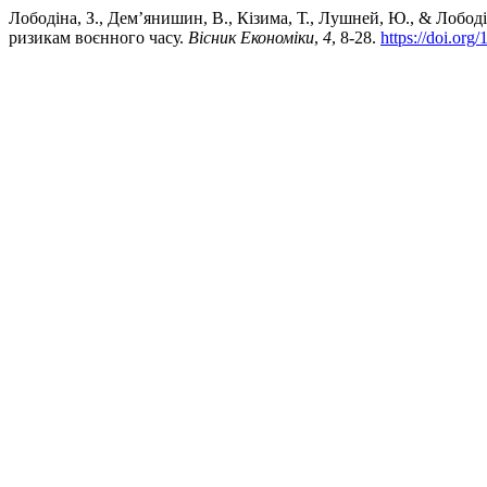
Лободіна, З., Дем’янишин, В., Кізима, Т., Лушней, Ю., & Лободі
ризикам воєнного часу.
Вісник Економіки
,
4
, 8-28.
https://doi.org