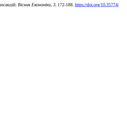
ансакцій.
Вісник Економіки
,
3
, 172-188.
https://doi.org/10.35774/