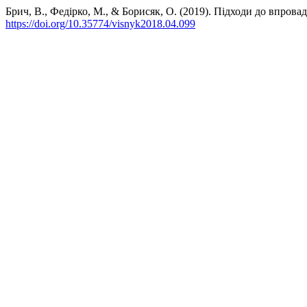
Брич, В., Федірко, М., & Борисяк, О. (2019). Підходи до впро
https://doi.org/10.35774/visnyk2018.04.099