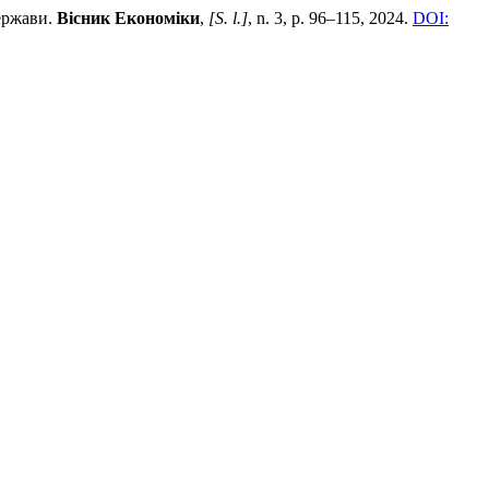
ержави.
Вісник Економіки
,
[S. l.]
, n. 3, p. 96–115, 2024.
DOI: