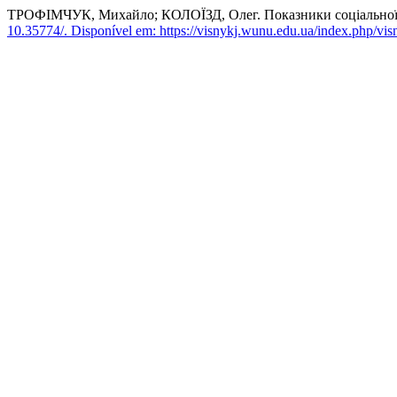
ТРОФІМЧУК, Михайло; КОЛОЇЗД, Олег. Показники соціальної та
10.35774/.
Disponível em: https://visnykj.wunu.edu.ua/index.php/visn