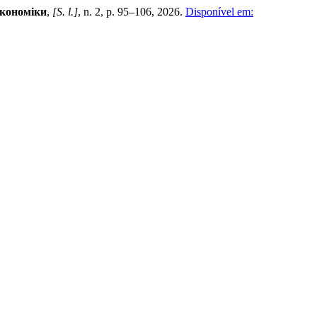
Економіки
,
[S. l.]
, n. 2, p. 95–106, 2026.
Disponível em: