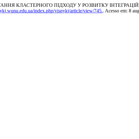
ТАННЯ КЛАСТЕРНОГО ПІДХОДУ У РОЗВИТКУ ІНТЕГРАЦІ
nykj.wunu.edu.ua/index.php/visnykj/article/view/745.
. Acesso em: 8 au