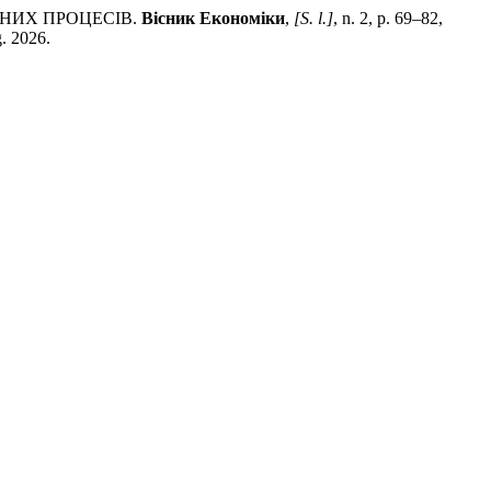
ЙНИХ ПРОЦЕСІВ.
Вісник Економіки
,
[S. l.]
, n. 2, p. 69–82,
g. 2026.