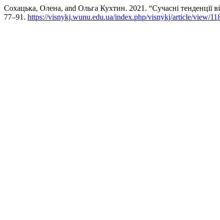
Сохацька, Олена, and Ольга Кухтин. 2021. “Сучасні тенденції в
77–91.
https://visnykj.wunu.edu.ua/index.php/visnykj/article/view/11