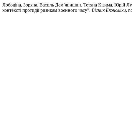
Лободіна, Зоряна, Василь Дем’янишин, Тетяна Кізима, Юрій Лу
контексті протидії ризикам воєнного часу”.
Вісник Економіки
, n