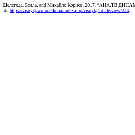
Шелегеда, Белла, and Михайло Корнєв. 2017. “АНАЛІ
56.
https://visnykj.wunu.edu.ua/index.php/visnykj/article/view/224
.