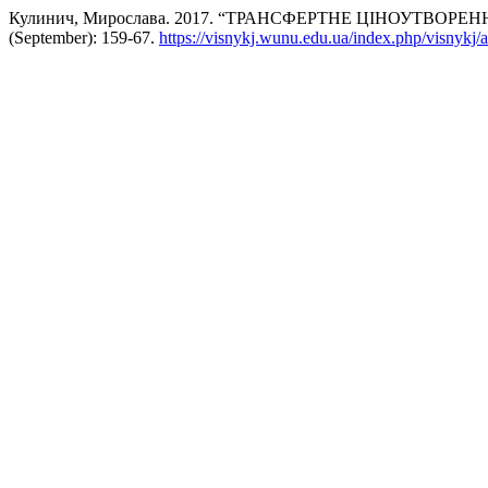
Кулинич, Мирослава. 2017. “ТРАНСФЕРТНЕ ЦІНОУТВО
(September): 159-67.
https://visnykj.wunu.edu.ua/index.php/visnykj/a