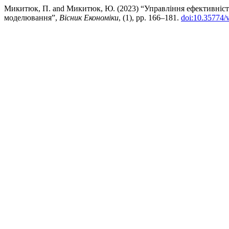
Микитюк, П. and Микитюк, Ю. (2023) “Управління ефективніст
моделювання”,
Вісник Економіки
, (1), pp. 166–181.
doi:10.35774/