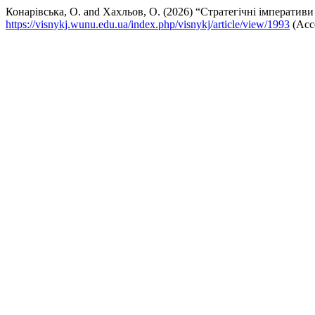
Конарівська, О. and Хахльов, О. (2026) “Стратегічні імперативи
https://visnykj.wunu.edu.ua/index.php/visnykj/article/view/1993
(Acce