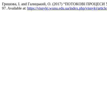
Гришова, І. and Галицький, О. (2017) “ПОТОКОВІ ПРО
97. Available at:
https://visnykj.wunu.edu.ua/index.php/visnykj/articl