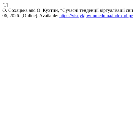
[1]
О. Сохацька and О. Кухтин, “Сучасні тенденції віртуалізації с
06, 2026. [Online]. Available:
https://visnykj.wunu.edu.ua/index.php/