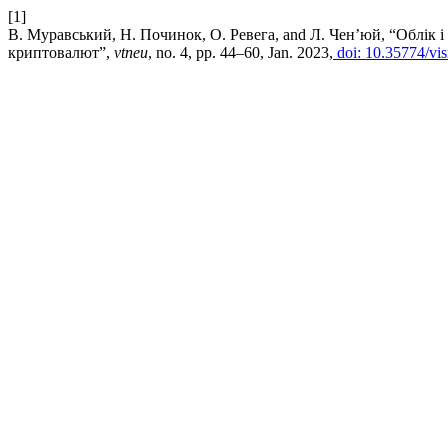
[1]
В. Муравський, Н. Починок, О. Ревега, and Л. Чен’юй, “Облік
криптовалют”,
vtneu
, no. 4, pp. 44–60, Jan. 2023,
doi: 10.35774/vi