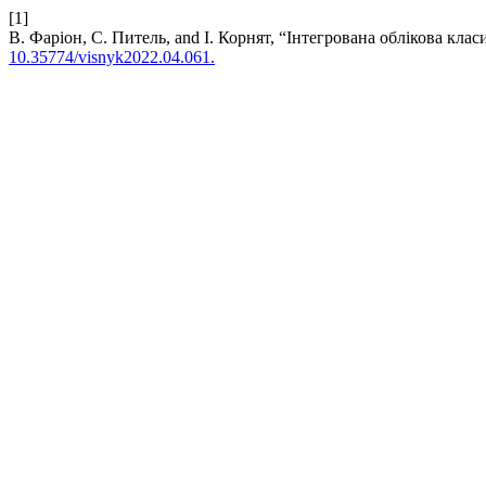
[1]
В. Фаріон, С. Питель, and І. Корнят, “Інтегрована облікова кла
10.35774/visnyk2022.04.061.