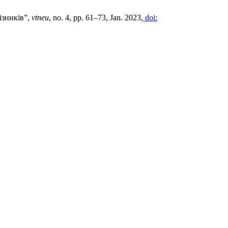
ізників”,
vtneu
, no. 4, pp. 61–73, Jan. 2023,
doi: