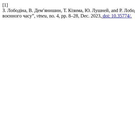
[1]
З. Лободіна, В. Дем’янишин, Т. Кізима, Ю. Лушней, and Р. Лоб
воєнного часу”,
vtneu
, no. 4, pp. 8–28, Dec. 2023,
doi: 10.35774/.