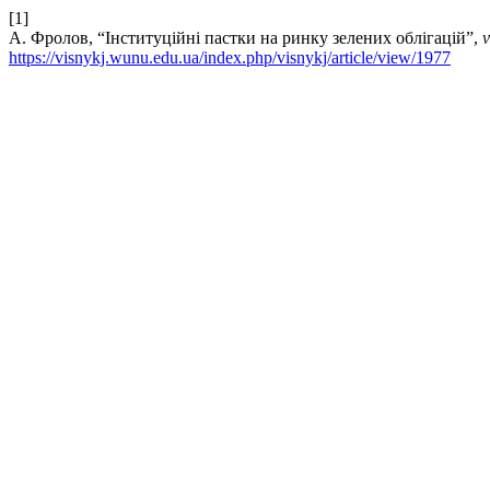
[1]
А. Фролов, “Інституційні пастки на ринку зелених облігацій”,
v
https://visnykj.wunu.edu.ua/index.php/visnykj/article/view/1977