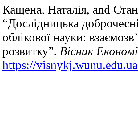
Кащена, Наталія, and Ста
“Дослідницька доброчесніс
облікової науки: взаємозв
розвитку”.
Вісник Економ
https://visnykj.wunu.edu.ua