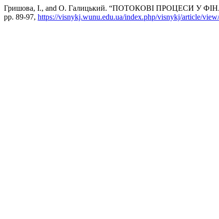
Гришова, І., and О. Галицький. “ПОТОКОВІ ПРОЦЕСИ У
pp. 89-97,
https://visnykj.wunu.edu.ua/index.php/visnykj/article/view