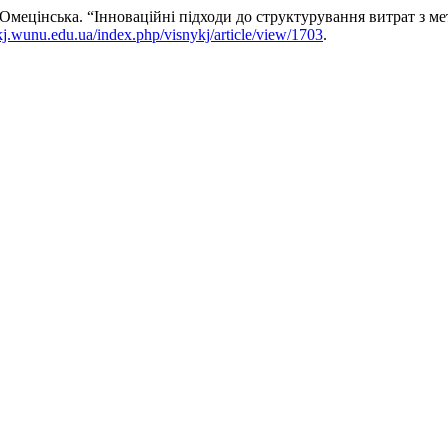
мецінська. “Інноваційні підходи до структурування витрат з м
ykj.wunu.edu.ua/index.php/visnykj/article/view/1703
.