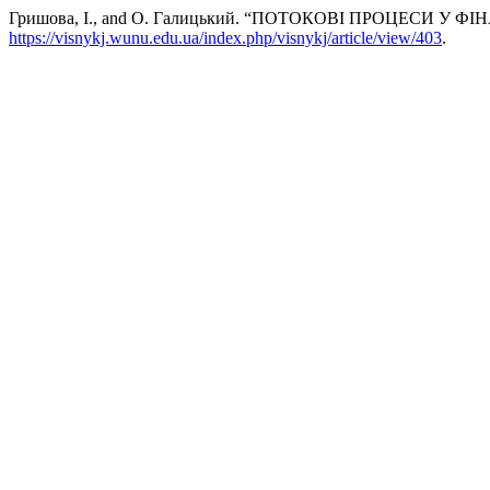
Гришова, І., and О. Галицький. “ПОТОКОВІ ПРОЦЕСИ У
https://visnykj.wunu.edu.ua/index.php/visnykj/article/view/403
.