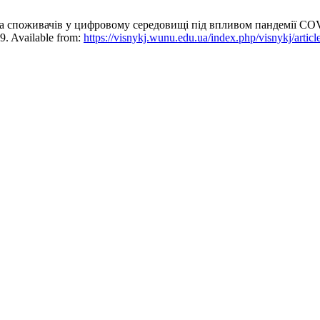
а споживачів у цифровому середовищі під впливом пандемії COVI
09. Available from:
https://visnykj.wunu.edu.ua/index.php/visnykj/artic