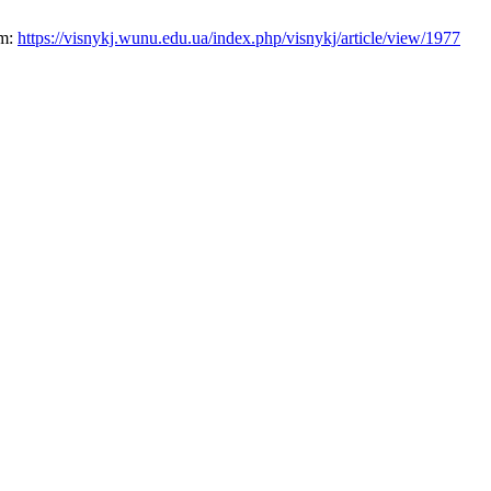
om:
https://visnykj.wunu.edu.ua/index.php/visnykj/article/view/1977