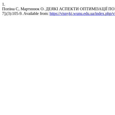
1.
Попіна С, Мартинюк О. ДЕЯКІ АСПЕКТИ ОПТИМІЗАЦІЇ ПОРТФЕЛ
7];(3):105-9. Available from:
https://visnykj.wunu.edu.ua/index.php/v