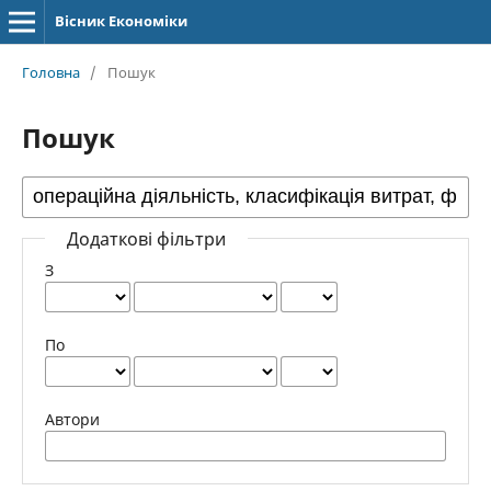
Вісник Економіки
Головна
/
Пошук
Пошук
Додаткові фільтри
З
По
Автори